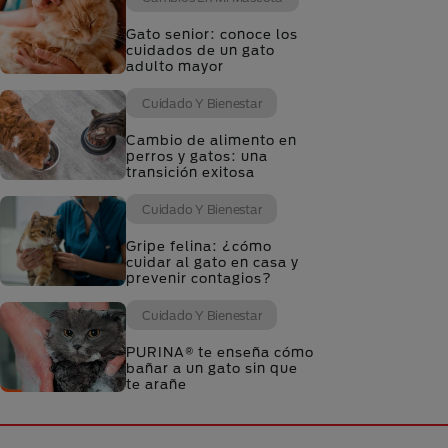
Gato senior: conoce los
cuidados de un gato
adulto mayor
Cuidado Y Bienestar
Cambio de alimento en
perros y gatos: una
transición exitosa
Cuidado Y Bienestar
Gripe felina: ¿cómo
cuidar al gato en casa y
prevenir contagios?
Cuidado Y Bienestar
PURINA® te enseña cómo
bañar a un gato sin que
te arañe