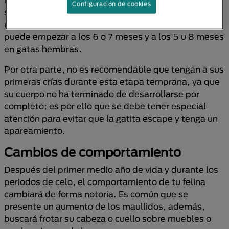
Configuración de cookies
sexual y todo su comportamiento cambia, se vuelve
un felino más rebelde; en gatos machos esta etapa
puede empezar a los 6 o 7 meses y a los 5 u 8 meses
en gatas hembras.
Por otra parte, no es recomendable que tengan a sus
primeras crías durante esta etapa temprana, ya que
su cuerpo no ha terminado de desarrollarse por
completo; es por ello que se debe tener especial
atención para evitar que la gatita escape y tenga un
apareamiento.
Cambios de comportamiento
Después del primer medio año de vida y durante los
periodos de celo, el comportamiento de tu felina
cambiará de forma notoria. Es común que se
presente un aumento de los maullidos, además,
buscará frotar su cabeza o cuello sobre muebles o