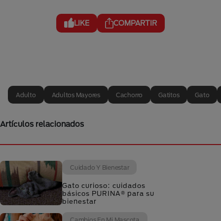
LIKE
COMPARTIR
Adulto
Adultos Mayores
Cachorro
Gatitos
Gato
Artículos relacionados
Cuidado Y Bienestar
Gato curioso: cuidados
básicos PURINA® para su
bienestar
Cambios En Mi Mascota