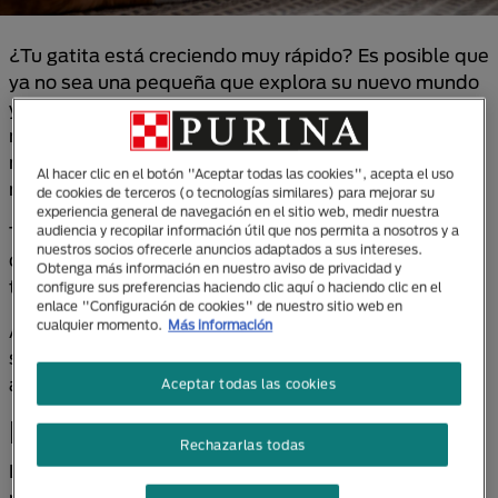
¿Tu gatita está creciendo muy rápido? Es posible que
ya no sea una pequeña que explora su nuevo mundo
y que su cuerpo comience a prepararse para ser
mamá; sin embargo, el que su cuerpo comience a
madurar sexualmente, no significa que deba ser
Al hacer clic en el botón "Aceptar todas las cookies", acepta el uso
madre muy pronto.
de cookies de terceros (o tecnologías similares) para mejorar su
experiencia general de navegación en el sitio web, medir nuestra
Tener una gata en celo puede ser una experiencia
audiencia y recopilar información útil que nos permita a nosotros y a
nuestros socios ofrecerle anuncios adaptados a sus intereses.
complicada para todos los miembros de la familia y
Obtenga más información en nuestro aviso de privacidad y
también para la propia gatita.
configure sus preferencias haciendo clic aquí o haciendo clic en el
enlace "Configuración de cookies" de nuestro sitio web en
cualquier momento.
Más información
A continuación, te compartimos lo que debes saber
sobre el desarrollo sexual de tu mascota y como
actuar ante el celo de las gatas.
Aceptar todas las cookies
Pubertad en gatos
Rechazarlas todas
Los gatos crecen con rapidez. Después de los 6
meses de edad tu gata empieza a sentir atracción