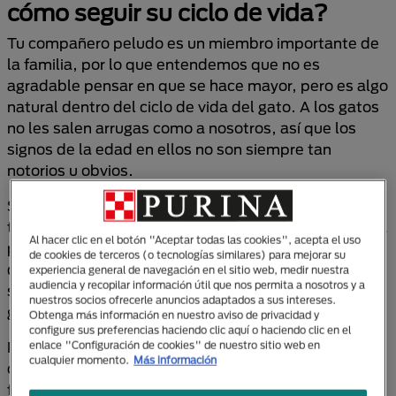
cómo seguir su ciclo de vida?
Tu compañero peludo es un miembro importante de
la familia, por lo que entendemos que no es
agradable pensar en que se hace mayor, pero es algo
natural dentro del ciclo de vida del gato. A los gatos
no les salen arrugas como a nosotros, así que los
signos de la edad en ellos no son siempre tan
notorios u obvios.
Si bien no hay una edad exacta para determinar que
tu felino ya es mayor, se considera que esto sucede a
Al hacer clic en el botón "Aceptar todas las cookies", acepta el uso
partir de los 7 años. Los cambios en el ciclo de vida
de cookies de terceros (o tecnologías similares) para mejorar su
del gato empiezan desde el interior y a medida que
experiencia general de navegación en el sitio web, medir nuestra
audiencia y recopilar información útil que nos permita a nosotros y a
se acercan a su edad de oro, envejecen
nuestros socios ofrecerle anuncios adaptados a sus intereses.
gradualmente al igual que sucede con los humanos.
Obtenga más información en nuestro aviso de privacidad y
configure sus preferencias haciendo clic aquí o haciendo clic en el
Para que en esta etapa del ciclo de vida del gato
enlace "Configuración de cookies" de nuestro sitio web en
cualquier momento.
Más información
conserve la salud y vitalidad, tus cuidados son
fundamentales. Con una nutrición adecuada,