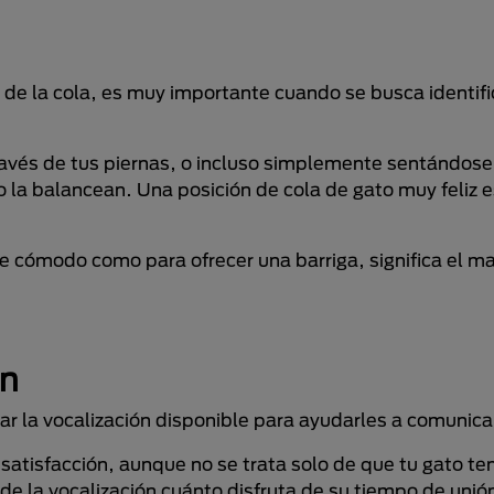
e de la cola, es muy importante cuando se busca identif
avés de tus piernas, o incluso simplemente sentándose
la balancean. Una posición de cola de gato muy feliz es
e cómodo como para ofrecer una barriga, significa el m
ón
r la vocalización disponible para ayudarles a comunicar
satisfacción, aunque no se trata solo de que tu gato te
de la vocalización cuánto disfruta de su tiempo de unió