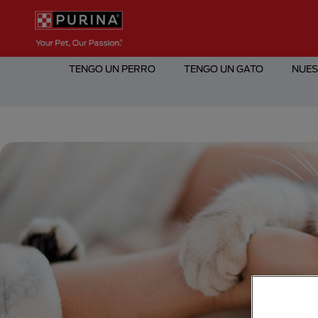
Pasar al contenido principal
Menú Secundario Purina
Menú Principal Purina
TENGO UN PERRO
TENGO UN GATO
NUES