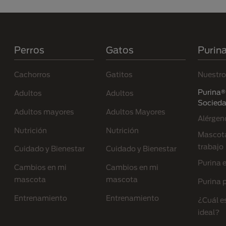
Menú Footer Purina
Perros
Gatos
Purin
Cachorros
Gatitos
Nuestro
Purina® 
Adultos
Adultos
Socied
Adultos mayores
Adultos Mayores
Alérgen
Nutrición
Nutrición
Mascota
trabajo
Cuidado y Bienestar
Cuidado y Bienestar
Purina 
Cambios en mi
Cambios en mi
mascota
mascota
Purina p
Entrenamiento
Entrenamiento
¿Cuál e
ideal?