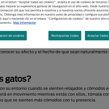
ic en el botón "Aceptar todas las cookies", acepta el uso de cookies de terceros 
para mejorar su experiencia general de navegación en el sitio web, medir nuestra
nformación útil que nos permita a nosotros y a nuestros socios ofrecerle anuncio
es. Obtenga más información en nuestro aviso de privacidad y configure sus pre
ic aquí o haciendo clic en el enlace "Configuración de cookies" de nuestro sitio
or los gatos?
momento.
Más información
ación de cookies
Rechazarlas todas
Aceptar todas 
e mostrar su afecto, con un lenguaje corporal claro y un
turalmente aman a sus dueños más que sus amigos felin
 conocer su afecto y el hecho de que sean naturalmente
s gatos?
con su entorno cuando se sienten relajados y cómodos e
está en movimiento mientras estás con ellos, tómala c
 es que se sienten más cómodos con tu presencia.