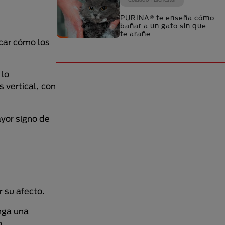
PURINA® te enseña cómo
bañar a un gato sin que
te arañe
icar cómo los
 lo
 vertical, con
ayor signo de
 su afecto.
nga una
n.