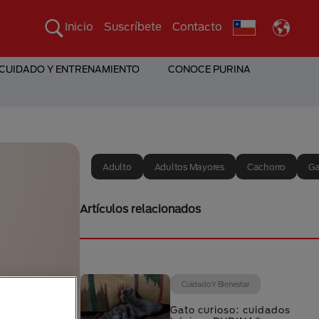
Inicio
Suscríbete
Contacto
 CUIDADO Y ENTRENAMIENTO
CONOCE PURINA
Adulto
Adultos Mayores
Cachorro
Ga
Artículos relacionados
Cuidado Y Bienestar
Gato curioso: cuidados