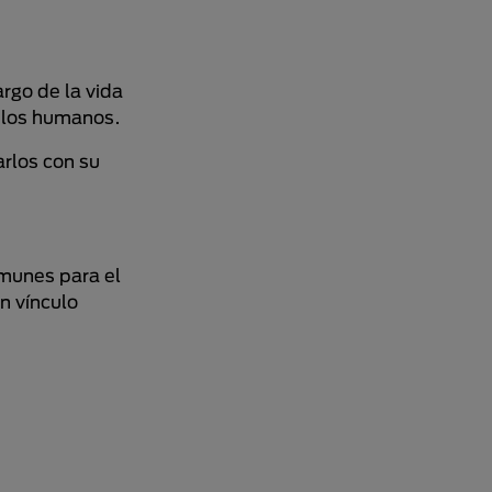
rgo de la vida
n los humanos.
arlos con su
munes para el
n vínculo