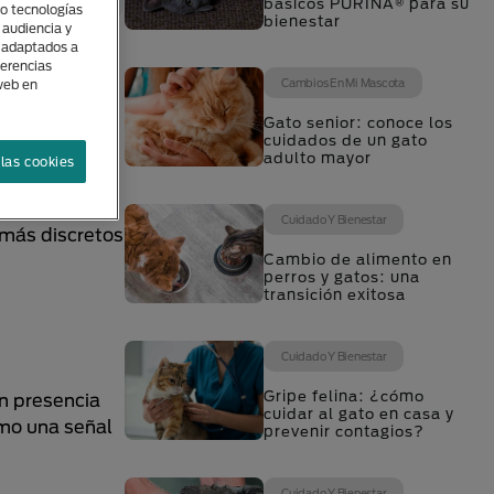
básicos PURINA® para su
(o tecnologías
bienestar
 audiencia y
s adaptados a
ferencias
Cambios En Mi Mascota
 web en
Gato senior: conoce los
cuidados de un gato
adulto mayor
las cookies
a gran lengua
os. Sin
Cuidado Y Bienestar
 más discretos
Cambio de alimento en
perros y gatos: una
transición exitosa
Cuidado Y Bienestar
Gripe felina: ¿cómo
n presencia
cuidar al gato en casa y
omo una señal
prevenir contagios?
Cuidado Y Bienestar