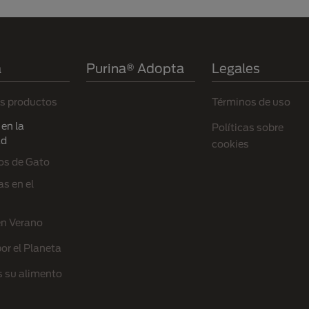
a
Purina® Adopta
Legales
s productos
Términos de uso
en la
Políticas sobre
ad
cookies
os de Gato
s en el
en Verano
or el Planeta
s su alimento