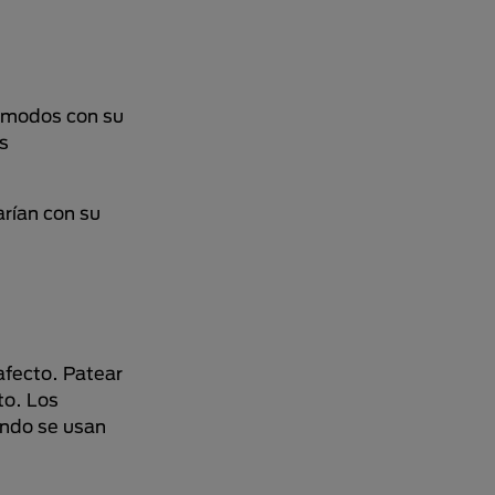
cómodos con su
s
rían con su
afecto. Patear
to. Los
ando se usan