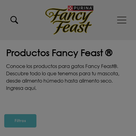
Pasar al contenido principal
Menu Secundario Fancy feast
Menu Principal Fancy Feast
Productos Fancy Feast ®
Conoce los productos para gatos Fancy Feast®.
Descubre todo lo que tenemos para tu mascota,
desde alimento húmedo hasta alimento seco.
Ingresa aquí.
Filtros