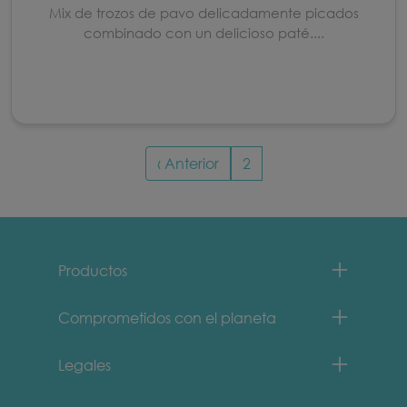
Mix de trozos de pavo delicadamente picados
combinado con un delicioso paté....
Paginación
Página anterior
‹ Anterior
2
Menu Footer Fancy Feast
Productos
Comprometidos con el planeta
Legales