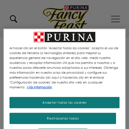
Pasar al contenido principal
Menu Secundario Fancy feast
Menu Principal Fancy Feast
Regístrate en Fancy Feast®
Al hacer clic en el botón "Aceptar todas las cookies", acepta el uso de
cookies de terceros (o tecnologías similares) para mejorar su
para obtener información útil
experiencia general de navegación en el sitio web, medir nuestra
audiencia y recopilar información útil que nos permita a nosotros y a
nuestros socios ofrecerle anuncios adaptados a sus intereses. Obtenga
más información en nuestro aviso de privacidad y configure sus
preferencias haciendo clic aquí o haciendo clic en el enlace
"Configuración de cookies" de nuestro sitio web en cualquier
momento.
Más información
Aceptar todas las cookies
Rechazarlas todas