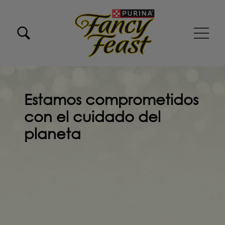
Pasar al contenido principal
Menu Secundario Fancy feast
Menu Principal Fancy Feast
Estamos comprometidos
con el cuidado del
planeta