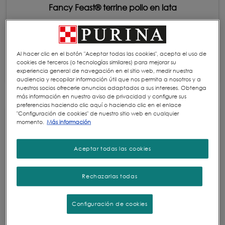
Fancy Feast® terrine pollo en lata
Mix de trozos de pollo delicadamente picados
combinado con un delicioso paté....
Al hacer clic en el botón "Aceptar todas las cookies", acepta el uso de
cookies de terceros (o tecnologías similares) para mejorar su
experiencia general de navegación en el sitio web, medir nuestra
audiencia y recopilar información útil que nos permita a nosotros y a
nuestros socios ofrecerle anuncios adaptados a sus intereses. Obtenga
más información en nuestro aviso de privacidad y configure sus
preferencias haciendo clic aquí o haciendo clic en el enlace
"Configuración de cookies" de nuestro sitio web en cualquier
momento.
Más información
Aceptar todas las cookies
Rechazarlas todas
Configuración de cookies