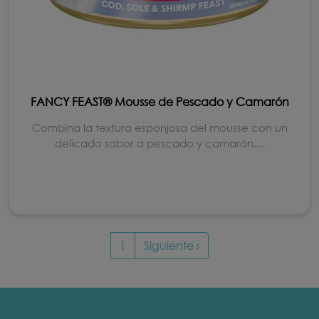
FANCY FEAST® Mousse de Pescado y Camarón
Combina la textura esponjosa del mousse con un
delicado sabor a pescado y camarón....
Paginación
Siguiente página
1
Siguiente ›
Menu Footer Fancy Feast