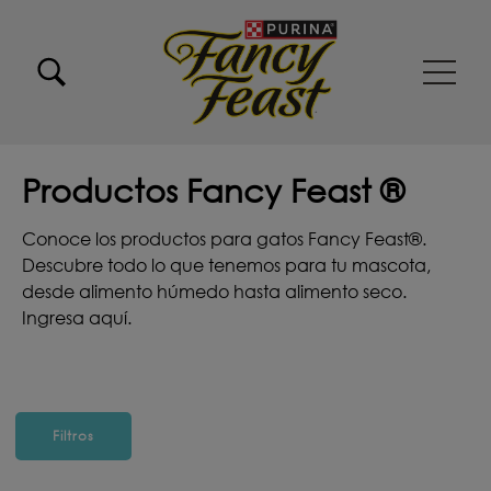
Pasar al contenido principal
Menu Secundario Fancy feast
Menu Principal Fancy Feast
Productos Fancy Feast ®
Conoce los productos para gatos Fancy Feast®.
Descubre todo lo que tenemos para tu mascota,
desde alimento húmedo hasta alimento seco.
Ingresa aquí.
Filtros