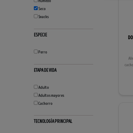
Húmedo
Seco
Snacks
ESPECIE
DO
Perro
Al
cacho
ETAPA DE VIDA
Adulto
Adultos mayores
Cachorro
TECNOLOGÍA PRINCIPAL