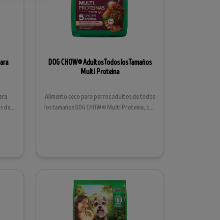
ara
DOG CHOW® Adultos Todos los Tamaños
Multi Proteína
ara
Alimento seco para perros adultos de todos
s de 1
los tamaños DOG CHOW® Multi Proteína, con
Extralife®....