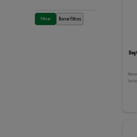
Dog 
Alime
los t