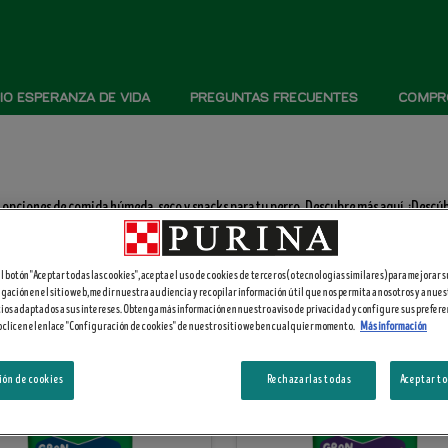
IO ESPERANZA DE VIDA
PREGUNTAS FRECUENTES
COMPRO
 opciones de comida húmeda, seco y snacks para tu perro. Descubre más aquí. ¡Descúb
 el botón "Aceptar todas las cookies", acepta el uso de cookies de terceros (o tecnologías similares) para mejorar 
gación en el sitio web, medir nuestra audiencia y recopilar información útil que nos permita a nosotros y a nues
ios adaptados a sus intereses. Obtenga más información en nuestro aviso de privacidad y configure sus prefere
 clic en el enlace "Configuración de cookies" de nuestro sitio web en cualquier momento.
Más información
ón de cookies
Rechazarlas todas
Aceptar to