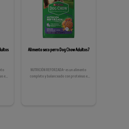
ultos
Alimento seco perro Dog Chow Adultos 7
nto
NUTRICIÓN REFORZADA+ es un alimento
as e
completo y balanceado con proteínas e
ingredientes de alt...