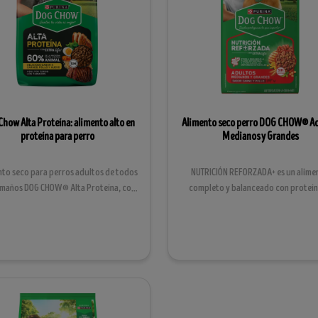
Chow Alta Proteína: alimento alto en
Alimento seco perro DOG CHOW® Ad
proteína para perro
Medianos y Grandes
nto seco para perros adultos de todos
NUTRICIÓN REFORZADA+ es un alime
amaños DOG CHOW® Alta Proteína, con
completo y balanceado con proteín
Extralife®....
ingredientes de alt...