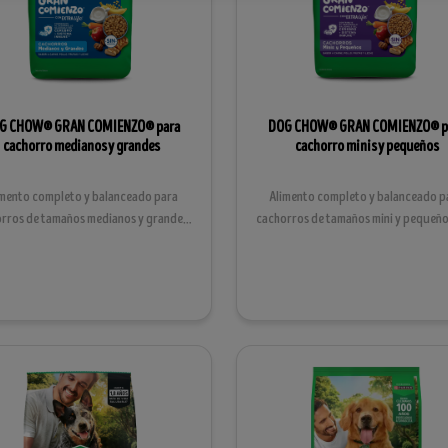
G CHOW® GRAN COMIENZO® para
DOG CHOW® GRAN COMIENZO® p
cachorro medianos y grandes
cachorro minis y pequeños
imento completo y balanceado para
Alimento completo y balanceado p
rros de tamaños medianos y grandes,
cachorros de tamaños mini y pequeño
hembras gestantes y ...
½ a 12 meses, hembr...