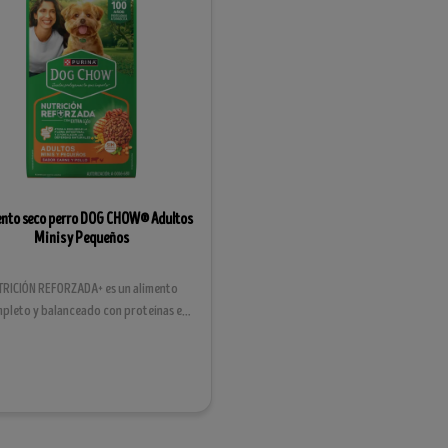
ento seco perro DOG CHOW® Adultos
Minis y Pequeños
TRICIÓN REFORZADA+ es un alimento
pleto y balanceado con proteínas e
ingredientes de alt...