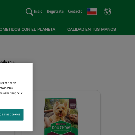
Inicio
Regístrate
Contacto
METIDOS CON EL PLANETA
CALIDAD EN TUS MANOS
relo aquí!.
su experiencia
tros socios
ncias haciendo clic
das las cookies