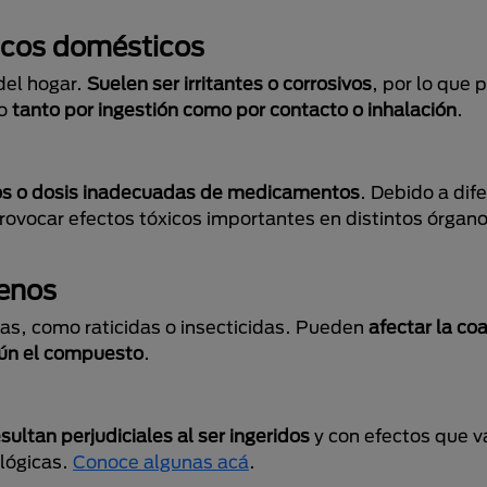
icos domésticos
del hogar.
Suelen ser irritantes o corrosivos
, por lo que
vo
tanto por ingestión como por contacto o inhalación
.
s o dosis inadecuadas de medicamentos
. Debido a dife
vocar efectos tóxicos importantes en distintos órgano
nenos
as, como raticidas o insecticidas. Pueden
afectar la co
gún el compuesto
.
esultan perjudiciales al ser ingeridos
y con efectos que v
ológicas.
Conoce algunas acá
.