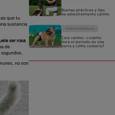
Buenas prácticas y tips
de adiestramiento canino
tas que tu
una sustancia
Cambios En Mi Mascota
Celo canino: ¿cuánto
uele ser rosa
dura el periodo de una
perra y cómo cuidarla?
ha de
2 segundos.
omunes, no son