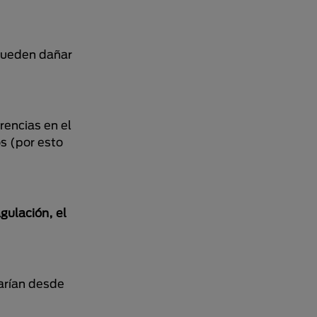
 pueden dañar
rencias en el
s (por esto
agulación, el
arían desde