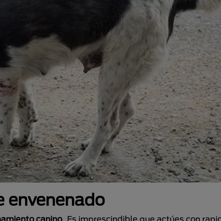
ue envenenado
namiento canino
. Es imprescindible que actúes con rapi