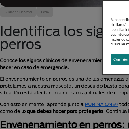
Cuidado Y Bienestar
Perro
Al hacer cl
similares) 
Identifica los sign
recopilar i
sus interes
perros
haciendo cl
cualquier 
Configur
Conoce los signos clínicos de envenenamiento en perros
hacer en caso de emergencia.
El envenenamiento en perros es una de las amenazas a
protejamos a nuestra mascota,
un descuido basta para
situación está afectando a nuestros animales de compañ
Con esto en mente, aprende junto a
PURINA ONE®
todo
como de
lo que debes hacer para protegerla
. Continúa
Envenenamiento en perros: 