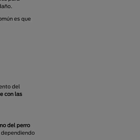
 daño.
común es que
ento del
e con las
mo del perro
o, dependiendo