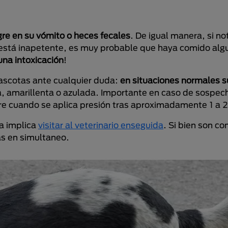
gre en su vómito o heces fecales
. De igual manera, si no
y está inapetente, es muy probable que haya comido alg
una intoxicación
!
mascotas ante cualquier duda:
en situaciones normales s
ea, amarillenta o azulada. Importante en caso de sospec
 cuando se aplica presión tras aproximadamente 1 a 
la implica
visitar al veterinario enseguida
. Si bien son c
s en simultaneo.