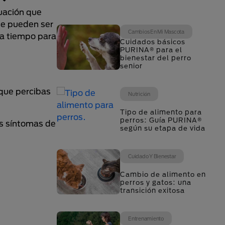
uación que
ue pueden ser
Cambios En Mi Mascota
s a tiempo para
Cuidados básicos
PURINA® para el
bienestar del perro
senior
 que percibas
Nutrición
Tipo de alimento para
perros: Guía PURINA®
es síntomas de
según su etapa de vida
Cuidado Y Bienestar
Cambio de alimento en
perros y gatos: una
transición exitosa
Entrenamiento