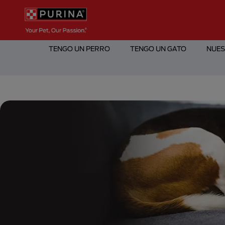
Pasar al contenido principal
Menú Secundario Purina
Menú Principal Purina
TENGO UN PERRO
TENGO UN GATO
NUES