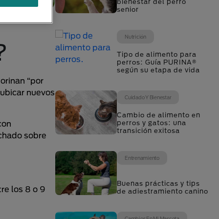
bienestar del perro
senior
Nutrición
?
Tipo de alimento para
perros: Guía PURINA®
según su etapa de vida
orinan “por
ubicar nuevos
Cuidado Y Bienestar
Cambio de alimento en
perros y gatos: una
con
transición exitosa
uchado sobre
Entrenamiento
Buenas prácticas y tips
re los 8 o 9
de adiestramiento canino
Cambios En Mi Mascota