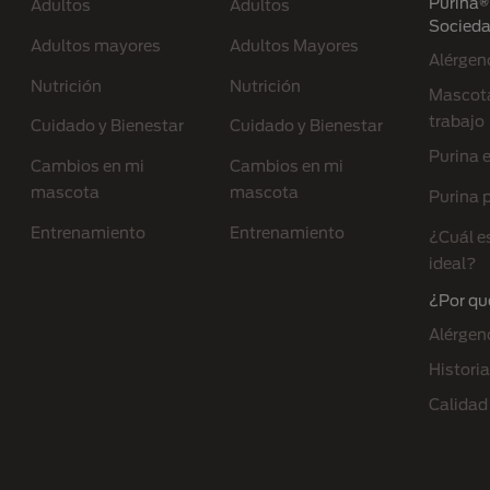
Purina® 
Adultos
Adultos
Socied
Adultos mayores
Adultos Mayores
Alérgen
Nutrición
Nutrición
Mascota
trabajo
Cuidado y Bienestar
Cuidado y Bienestar
Purina 
Cambios en mi
Cambios en mi
mascota
mascota
Purina p
Entrenamiento
Entrenamiento
¿Cuál e
ideal?
¿Por qu
Alérgen
Historia
Calidad