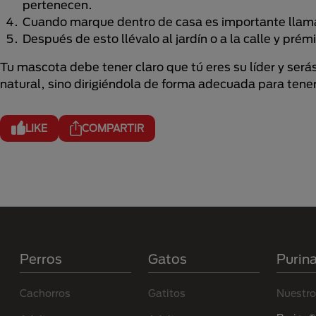
pertenecen.
Cuando marque dentro de casa es importante llamar
Después de esto llévalo al jardín o a la calle y pr
Tu mascota debe tener claro que tú eres su líder y ser
natural, sino dirigiéndola de forma adecuada para tene
LIKE
COMPARTIR
Menú Footer Purina
Perros
Gatos
Purin
Cachorros
Gatitos
Nuestro