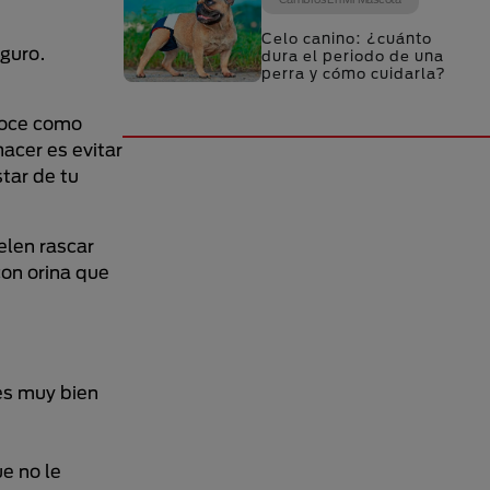
Celo canino: ¿cuánto
eguro.
dura el periodo de una
perra y cómo cuidarla?
onoce como
acer es evitar
tar de tu
len rascar
con orina que
ies muy bien
e no le