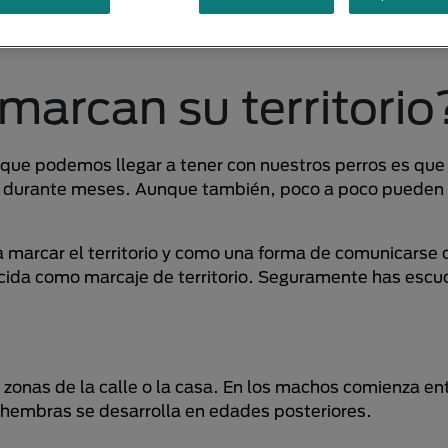
marcan su territorio
que podemos llegar a tener con nuestros perros es que 
o durante meses. Aunque también, poco a poco pueden 
a marcar el territorio y como una forma de comunicarse 
ocida como marcaje de territorio. Seguramente has esc
 zonas de la calle o la casa. En los machos comienza ent
 hembras se desarrolla en edades posteriores.