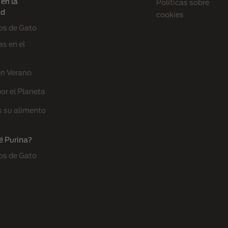
en la
Políticas sobre
ad
cookies
os de Gato
s en el
en Verano
or el Planeta
s su alimento
é Purina?
os de Gato