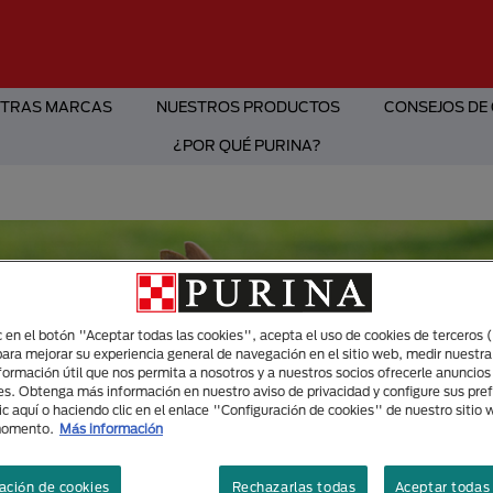
TRAS MARCAS
NUESTROS PRODUCTOS
CONSEJOS DE
¿POR QUÉ PURINA?
ic en el botón "Aceptar todas las cookies", acepta el uso de cookies de terceros 
para mejorar su experiencia general de navegación en el sitio web, medir nuestra
nformación útil que nos permita a nosotros y a nuestros socios ofrecerle anuncio
es. Obtenga más información en nuestro aviso de privacidad y configure sus pre
ic aquí o haciendo clic en el enlace "Configuración de cookies" de nuestro sitio
momento.
Más información
ación de cookies
Rechazarlas todas
Aceptar todas 