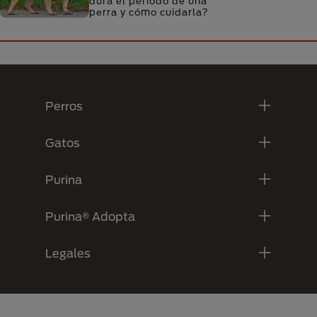
dura el periodo de una
perra y cómo cuidarla?
Menú Footer Purina
Perros
Gatos
Purina
Purina® Adopta
Legales