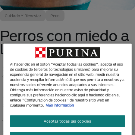
Cuidado Y Bienestar
Perro
Perros con miedo a
los truenos
Al hacer clic en el botón "Aceptar todas las cookies", acepta el uso
En temporada de lluvias y dependiendo de la zona en
de cookies de terceros (o tecnologías similares) para mejorar su
experiencia general de navegación en el sitio web, medir nuestra
donde vivas, las condiciones climáticas podrían ser
audiencia y recopilar información útil que nos permita a nosotros y a
más o menos intensas, desde ligeros chubascos
nuestros socios ofrecerle anuncios adaptados a sus intereses.
hasta el punto en que una intensa lluvia sea algo
Obtenga más información en nuestro aviso de privacidad y
configure sus preferencias haciendo clic aquí o haciendo clic en el
habitual. Durante esta época es común que algunas
enlace "Configuración de cookies" de nuestro sitio web en
personas se asusten al escuchar el fuerte ruido de
cualquier momento.
Más información
los truenos, pero este sentimiento también podría
afectar a tu perro.
Aceptar todas las cookies
Es normal que ante la presencia de truenos tu perro