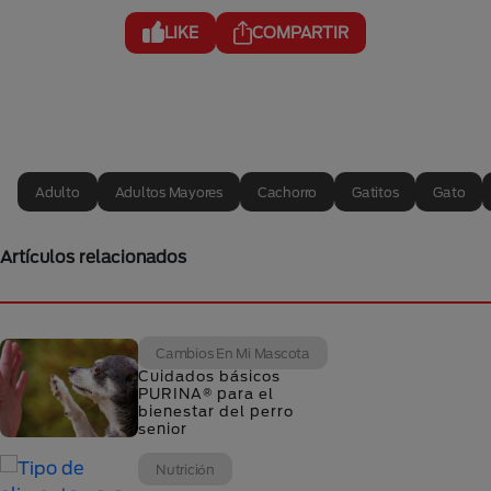
LIKE
COMPARTIR
Adulto
Adultos Mayores
Cachorro
Gatitos
Gato
Artículos relacionados
Cambios En Mi Mascota
Cuidados básicos
PURINA® para el
bienestar del perro
senior
Nutrición