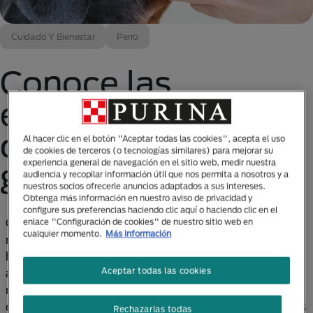
Cuidado Y Bienestar
Perro
Conoce las
enfermedades más
comunes en perros
Al hacer clic en el botón "Aceptar todas las cookies", acepta el uso
de cookies de terceros (o tecnologías similares) para mejorar su
experiencia general de navegación en el sitio web, medir nuestra
geriátricos
audiencia y recopilar información útil que nos permita a nosotros y a
nuestros socios ofrecerle anuncios adaptados a sus intereses.
Obtenga más información en nuestro aviso de privacidad y
configure sus preferencias haciendo clic aquí o haciendo clic en el
Con el paso del tiempo es normal que la salud de tu
enlace "Configuración de cookies" de nuestro sitio web en
cualquier momento.
Más información
mejor amigo ya no sea la misma que la que gozaba
hace algunos años, esto no significa que los días de
Aceptar todas las cookies
alegría han quedado atrás, aún les quedan muchos
momentos especiales por vivir; lo que sí cambiará es
que cada vez requerirá de más cuidados y atenciones
Rechazarlas todas