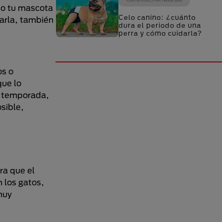
 o tu mascota
Celo canino: ¿cuánto
sarla, también
dura el periodo de una
perra y cómo cuidarla?
os o
que lo
la temporada,
sible,
ra que el
 los gatos,
muy