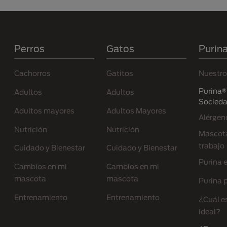
Menú Footer Purina
Perros
Gatos
Purin
Cachorros
Gatitos
Nuestro
Purina® 
Adultos
Adultos
Socied
Adultos mayores
Adultos Mayores
Alérgen
Nutrición
Nutrición
Mascota
trabajo
Cuidado y Bienestar
Cuidado y Bienestar
Purina 
Cambios en mi
Cambios en mi
mascota
mascota
Purina p
Entrenamiento
Entrenamiento
¿Cuál e
ideal?