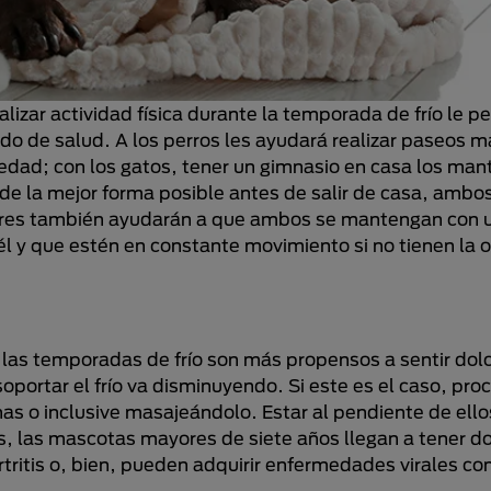
lizar actividad física durante la temporada de frío le pe
o de salud. A los perros les ayudará realizar paseos m
edad; con los gatos, tener un gimnasio en casa los man
de la mejor forma posible antes de salir de casa, ambo
eriores también ayudarán a que ambos se mantengan con 
l y que estén en constante movimiento si no tienen la 
 las temporadas de frío son más propensos a sentir dolo
oportar el frío va disminuyendo. Si este es el caso, pro
as o inclusive masajeándolo. Estar al pendiente de ello
s, las mascotas mayores de siete años llegan a tener d
ritis o, bien, pueden adquirir enfermedades virales com