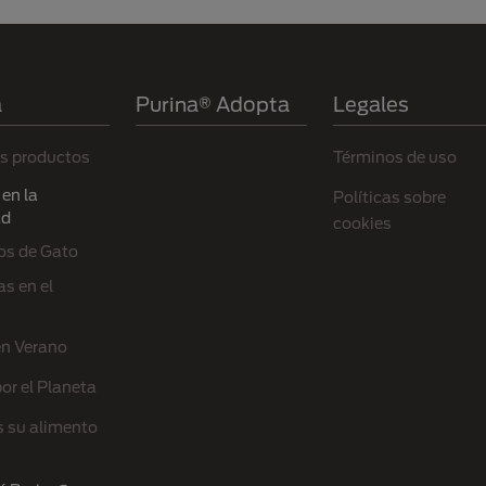
a
Purina® Adopta
Legales
s productos
Términos de uso
en la
Políticas sobre
ad
cookies
os de Gato
s en el
en Verano
or el Planeta
s su alimento