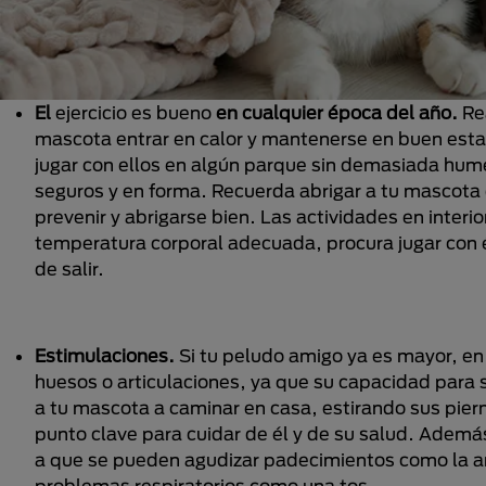
El
ejercicio es bueno
en cualquier época del año.
Rea
mascota entrar en calor y mantenerse en buen estad
jugar con ellos en algún parque sin demasiada hum
seguros y en forma. Recuerda abrigar a tu mascota 
prevenir y abrigarse bien. Las actividades en int
temperatura corporal adecuada, procura jugar con é
de salir.
Estimulaciones.
Si tu peludo amigo ya es mayor, en
huesos o articulaciones, ya que su capacidad para s
a tu mascota a caminar en casa, estirando sus piern
punto clave para cuidar de él y de su salud. Ademá
a que se pueden agudizar padecimientos como la art
problemas respiratorios como una tos.