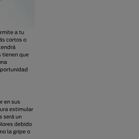
rmite a tu
ás cortos o
tendrá
s tienen que
una
oportunidad
r en sus
cura estimular
s será un
olores debido
o la gripe o