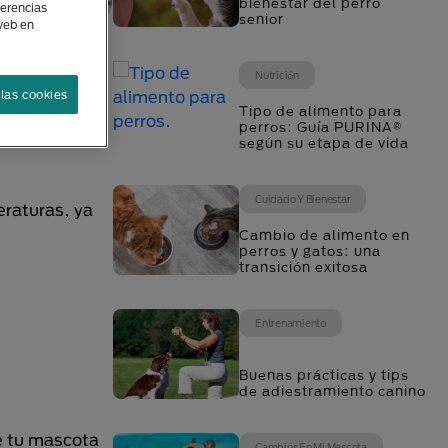
bienestar del perro
ferencias
senior
 web en
Nutrición
un
las cookies
Tipo de alimento para
perros: Guía PURINA®
según su etapa de vida
Cuidado Y Bienestar
eraturas, ya
Cambio de alimento en
perros y gatos: una
transición exitosa
Entrenamiento
Buenas prácticas y tips
de adiestramiento canino
e tu mascota
Cambios En Mi Mascota