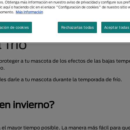
es. Obtenga más información en nuestro aviso de privacidad y configure sus pre
ic aquí o haciendo clic en el enlace "Configuración de cookies" de nuestro sitio
momento.
Más información
rno: cómo cuidar a 
ación de cookies
Rechazarlas todas
Aceptar todas 
 frío
proteger a tu mascota de los efectos de las bajas temp
go.
es darle a tu mascota durante la temporada de frío.
en invierno?
 el mayor tiempo posible. La manera más fácil para qu