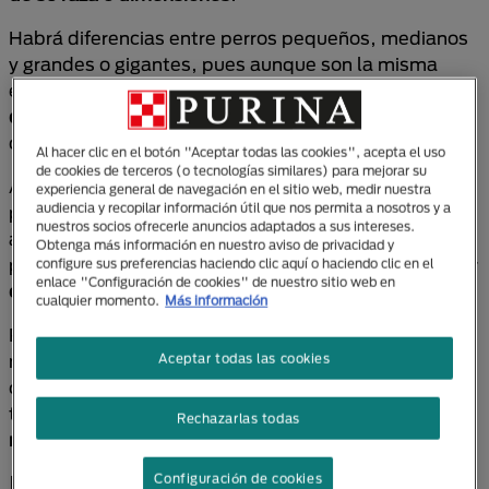
Habrá diferencias entre perros pequeños, medianos
y grandes o gigantes, pues aunque son la misma
especie,
las razas influyen seriamente en este tipo
de aspectos
. No te sorprendas: el desarrollo de un
chihuahua es diferente del de un San Bernardo.
Al hacer clic en el botón "Aceptar todas las cookies", acepta el uso
de cookies de terceros (o tecnologías similares) para mejorar su
Al nacer, los
perros de razas más pequeñas
pueden
experiencia general de navegación en el sitio web, medir nuestra
audiencia y recopilar información útil que nos permita a nosotros y a
pesar unos 150 gramos, mientras que los gigantes
nuestros socios ofrecerle anuncios adaptados a sus intereses.
alcanzarán los 600, lo que supone una diferencia de
Obtenga más información en nuestro aviso de privacidad y
peso muy pequeña comparado con la que se va a dar
configure sus preferencias haciendo clic aquí o haciendo clic en el
enlace "Configuración de cookies" de nuestro sitio web en
cuando sean adultos
.
cualquier momento.
Más información
Pensemos de nuevo en el chihuahua que pesará
menos de 3 kilogramos, frente a un San Bernardo
Aceptar todas las cookies
que puede alcanzar los 90 kg. También hay que
tener en cuenta que
los machos suelen ser un poco
Rechazarlas todas
más grandes que las hembras
.
Etapas o períodos de crecimiento
Configuración de cookies