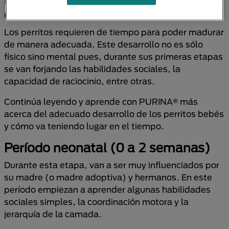
de un cachorro
Los perritos requieren de tiempo para poder madurar
de manera adecuada. Este desarrollo no es sólo
físico sino mental pues, durante sus primeras etapas
se van forjando las habilidades sociales, la
capacidad de raciocinio, entre otras.
Continúa leyendo y aprende con PURINA® más
acerca del adecuado desarrollo de los perritos bebés
y cómo va teniendo lugar en el tiempo.
Período neonatal (0 a 2 semanas)
Durante esta etapa, van a ser muy influenciados por
su madre (o madre adoptiva) y hermanos. En este
período empiezan a aprender algunas habilidades
sociales simples, la coordinación motora y la
jerarquía de la camada.