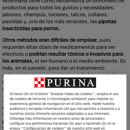
veterinaria tiene como herramienta un sinnúmero de
productos para todos los gustos y necesidades:
jabones, champús, lociones, talcos, collares,
pastillas y, uno de los más recientes, las
pipetas
insecticidas para perros.
Otros métodos eran difíciles de emplear,
pues
requerían altas dosis de medicamentos para ser
efectivos o
podrían resultar tóxicos o invasivos para
los animales,
el ser humano o el medio ambiente. Es
más, en el pasado, para dar un tratamiento
antiparasitario, interno o externo, había que luchar
con tu perro para poder darle un baño o que se
comiera una pastilla o un jarabe.
Al hacer clic en el botón "Aceptar todas las cookies", acepta el uso
de cookies de terceros (o tecnologías similares) para mejorar su
Ahora, pese a su creciente éxito, muchas personas
experiencia general de navegación en el sitio web, medir nuestra
desconocen las pipetas para perros. Estos métodos
audiencia y recopilar información útil que nos permita a nosotros y a
son muy modernos y
cuentan con múltiples ventajas
nuestros socios ofrecerle anuncios adaptados a sus intereses.
Obtenga más información en nuestro aviso de privacidad y
para las mascotas, los amos, los veterinarios y los
configure sus preferencias haciendo clic aquí o haciendo clic en el
tratamientos.
enlace "Configuración de cookies" de nuestro sitio web en