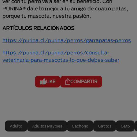
ver con tu perro va a ser en su beneficio. Con
PURINA® dale lo mejor a tu amigo de cuatro patas,
porque tu mascota, nuestra pasión.
ARTÍCULOS RELACIONADOS
https://purina.cl/purina/perros/garrapatas-perros
https://purina.cl/purina/perros/consulta-
veterinaria-para-mascotas-lo-que-debes-saber
LIKE
COMPARTIR
Adulto
Adultos Mayores
Cachorro
Gatitos
Gato