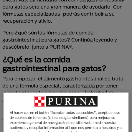
para gatos será una gran manera de ayudarlo. Con
fórmulas especializadas, podrás contribuir a su
recuperación y alivio.
Pero ¿qué son las fórmulas de comida
gastrointestinal para gatos? Continúa leyendo y
descúbrelo, junto a PURINA®.
¿Qué es la comida
gastrointestinal para gatos?
Para empezar, el alimento gastrointestinal se trata
de una fórmula especial, caracterizada por tener
ingredientes seleccionados por su
bajo nivel de
grasas, alta carga de proteína y excelente calidad
.
Estos productos se caracterizan por ser grandes
Al hacer clic en el botón "Aceptar todas las cookies", acepta el uso
de cookies de terceros (o tecnologías similares) para mejorar su
aliados a la hora de atender y tratar algunas de las
experiencia general de navegación en el sitio web, medir nuestra
molestias digestivas que pueden presentar nuestros
audiencia y recopilar información útil que nos permita a nosotros y a