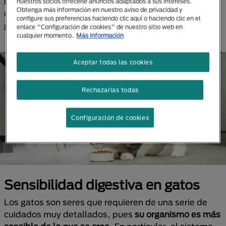
michis. Conoce más de estas fórmulas y elige la
nuestros socios ofrecerle anuncios adaptados a sus intereses.
Obtenga más información en nuestro aviso de privacidad y
comida que aporte para el bienestar y la salud
configure sus preferencias haciendo clic aquí o haciendo clic en el
gastrointestinal de los gatos.
enlace "Configuración de cookies" de nuestro sitio web en
cualquier momento.
Más información
Aceptar todas las cookies
Rechazarlas todas
Configuración de cookies
Sensibilidad digestiva en gatos
Los gatos son seres que requieren de una serie de
cuidados muy detallados, pues
su organismo es más