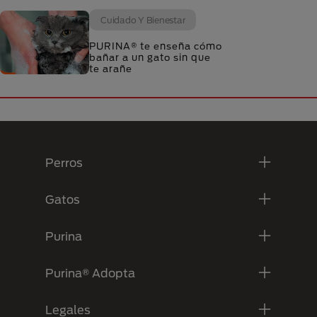
Cuidado Y Bienestar
PURINA® te enseña cómo
bañar a un gato sin que
te arañe
Menú Footer Purina
Perros
Gatos
Purina
Purina® Adopta
Legales