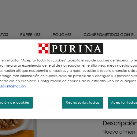
TOS
PUREE KISS
POUCHES
COMPROMETIDOS CON EL 
c en el botón "Aceptar todas las cookies", acepta el uso de cookies de terceros (o t
Alimento Húmedo
para mejorar su experiencia general de navegación en el sitio web, medir nuestra aud
Pouches 
formación útil que nos permita a nosotros y a nuestros socios ofrecerle anuncios ada
atún y s
Obtenga más información en nuestro aviso de privacidad y configure sus preferencia
endo clic en el enlace "Configuración de cookies" de nuestro sitio web en cualquier
Más información
Tamaños di
85gr.
ación de cookies
Rechazarlas todas
Aceptar todas
Descripció
Nuevo alimen