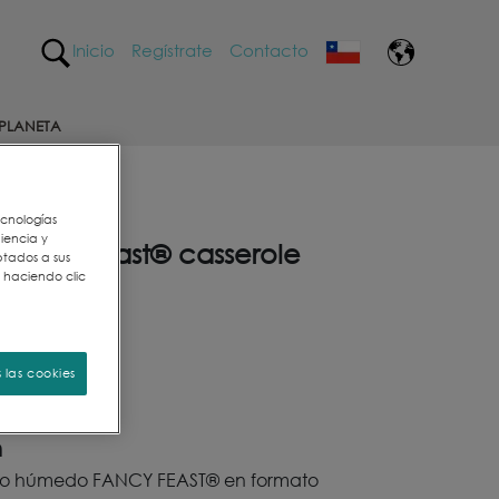
Inicio
Regístrate
Contacto
PLANETA
ecnologías
iencia y
Fancy Feast® casserole
ptados a sus
almón
s haciendo clic
sponibles
 las cookies
n
to húmedo FANCY FEAST® en formato