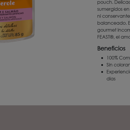
pouch. Delicad
sumergidos en 
ni conservantes
balanceado. E
gourmet incom
FEAST®, el amor
Beneficios
100% Com
Sin coloran
Experienc
días