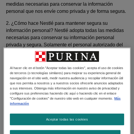
medidas necesarias para conservar la información
personal que nos envíe como privada y de forma segura.
2. ¿Cómo hace Nestlé para mantener segura su
información personal? Nestlé adopta todas las medidas
necesarias para conservar su información personal
privada y segura. Solamente el personal autorizado del
Grupo Nestlé, el personal de otras compañías (por Ej.,
proveedores de servicios) o el personal autorizado de los
socios comerciales (quienes por contrato han acordado
Al hacer clic en el botón "Aceptar todas las cookies", acepta el uso de cookies
mantener segura toda la información) acceden a su
de terceros (o tecnologías similares) para mejorar su experiencia general de
navegación en el sitio web, medir nuestra audiencia y recopilar información útil
información personal. Todo el personal de Nestlé que
que nos permita a nosotros y a nuestros socios ofrecerle anuncios adaptados
tiene acceso a su información personal debe adherirse a
a sus intereses. Obtenga más información en nuestro aviso de privacidad y
configure sus preferencias haciendo clic aquí o haciendo clic en el enlace
la Política de Privacidad del Grupo Nestlé y los
"Configuración de cookies" de nuestro sitio web en cualquier momento.
Más
empleados de terceros que accedan a su información
información
personal han firmado contratos de confidencialidad.
Además, los contratos firmados con compañías terceras
Aceptar todas las cookies
que acceden a su información personal, garantizan que
esta información se mantenga segura. Para asegurar la