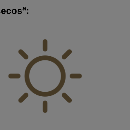
a
secos
: