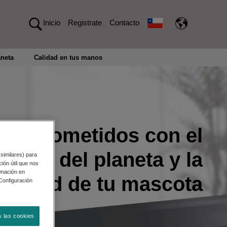
Inicio
Registrate
Contacto
neta
Calidad en tus manos
omprometidos con el
idado del planeta y la
 similares) para
ión útil que nos
rmación en
salud de tu mascota
"Configuración
s las cookies