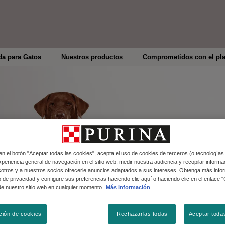
a para Gatos
Nuestros productos
Comprometidos con el pla
C
cu
 en el botón "Aceptar todas las cookies", acepta el uso de cookies de terceros (o tecnologías
periencia general de navegación en el sitio web, medir nuestra audiencia y recopilar informac
sotros y a nuestros socios ofrecerle anuncios adaptados a sus intereses. Obtenga más info
 de privacidad y configure sus preferencias haciendo clic aquí o haciendo clic en el enlace 
de nuestro sitio web en cualquier momento.
Más información
ción de cookies
Rechazarlas todas
Aceptar toda