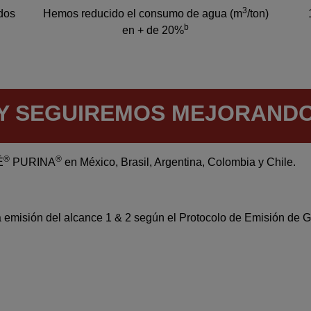
3
ados
Hemos reducido el consumo de agua (m
/ton)
b
en + de 20%
Y SEGUIREMOS MEJORAND
®
®
É
PURINA
en México, Brasil, Argentina, Colombia y Chile.
 a emisión del alcance 1 & 2 según el Protocolo de Emisión de 