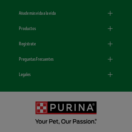
Menu Footer Dogchow
Añade más vida a la vida
Productos
Registrate
Preguntas Frecuentes
Legales