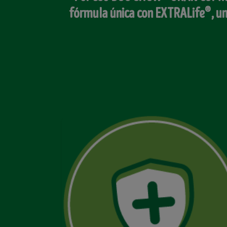
®
fórmula única con EXTRALife
, u