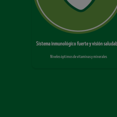
stinal
Desarrollo saludable del cerebro
Fortalecido con DHA