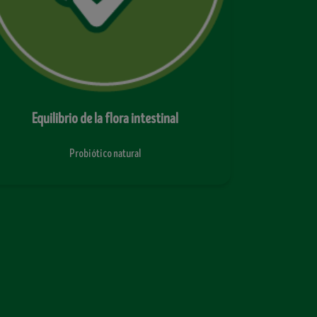
Equilibrio de la flora intestinal
Equil
Probiótico natural