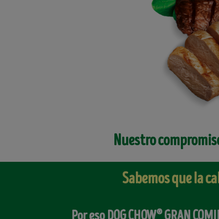
Nuestro compromiso
Sabemos que la ca
®
Por eso DOG CHOW
GRAN COMI