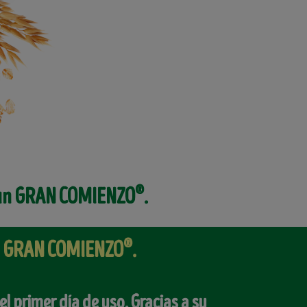
®
 un GRAN COMIENZO
.
®
un GRAN COMIENZO
.
l primer día de uso. Gracias a su