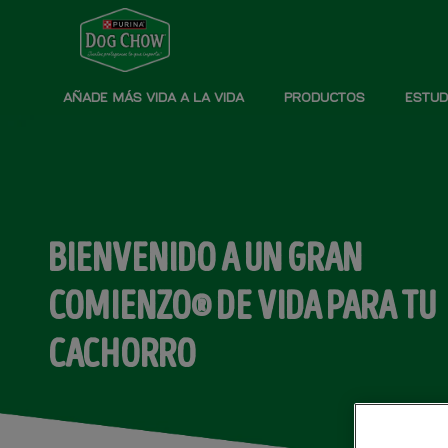
Pasar al contenido principal
Menú secundario Dog Chow
Menú Principal Dog Chow
AÑADE MÁS VIDA A LA VIDA
PRODUCTOS
ESTUD
BIENVENIDO A UN GRAN
COMIENZO® DE VIDA PARA TU
CACHORRO