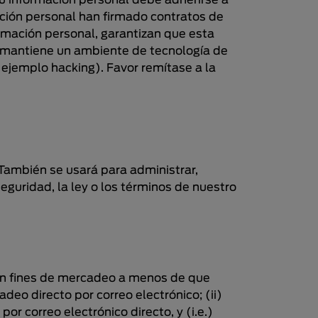
su información personal debe adherirse a
ación personal han firmado contratos de
rmación personal, garantizan que esta
é mantiene un ambiente de tecnología de
 ejemplo hacking). Favor remítase a la
 También se usará para administrar,
seguridad, la ley o los términos de nuestro
on fines de mercadeo a menos de que
adeo directo por correo electrónico; (ii)
 correo electrónico directo, y (i.e.)