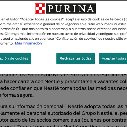
ción personal o alguna consulta sobre estas prácticas, f
 en la dirección dada en la pregunta 5 a continuación.
ic en el botón "Aceptar todas las cookies", acepta el uso de cookies de terceros (
para mejorar su experiencia general de navegación en el sitio web, medir nuestra
nformación útil que nos permita a nosotros y a nuestros socios ofrecerle anuncio
¿Qué tipo de información personal reúne Nestlé a trav
es. Obtenga más información en nuestro aviso de privacidad y configure sus pre
ic aquí o haciendo clic en el enlace "Configuración de cookies" de nuestro sitio 
momento.
Más información
STED desea suministrarnos o que se necesite dar (y me
nombre, dirección física y la de correo electrónico así c
ación de cookies
Rechazarlas todas
Aceptar todas 
a. Usted puede, si quiere, darnos su dirección electrón
arle información sobre nuestros productos; anotarlo e
 sobre los eventos de Nestlé en los cuales esté intere
 hacer carrera con Nestlé y presentarse a vacantes colo
uede confiar en que Nestlé tome todas las medidas nece
e forma segura.
ra su información personal? Nestlé adopta todas las 
lamente el personal autorizado del Grupo Nestlé, el per
autorizado de los socios comerciales (quienes por cont