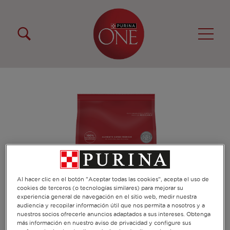
Pasar al contenido principal
Menú Secundario Purina One
Menú Principal Purina One
Al hacer clic en el botón "Aceptar todas las cookies", acepta el uso de
cookies de terceros (o tecnologías similares) para mejorar su
experiencia general de navegación en el sitio web, medir nuestra
audiencia y recopilar información útil que nos permita a nosotros y a
nuestros socios ofrecerle anuncios adaptados a sus intereses. Obtenga
más información en nuestro aviso de privacidad y configure sus