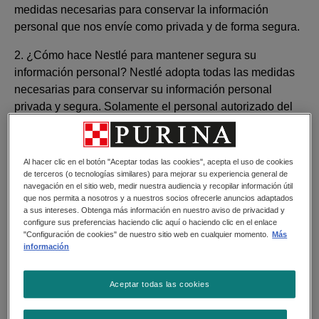
medidas necesarias para conservar la información
personal que nos envíe como privada y de forma segura.
2. ¿Cómo hace Nestlé para mantener segura su
información personal? Nestlé adopta todas las medidas
necesarias para conservar su información personal
privada y segura. Solamente el personal autorizado del
Grupo Nestlé, el personal de otras compañías (por Ej.,
proveedores de servicios) o el personal autorizado de los
socios comerciales (quienes por contrato han acordado
Al hacer clic en el botón "Aceptar todas las cookies", acepta el uso de cookies
mantener segura toda la información) acceden a su
de terceros (o tecnologías similares) para mejorar su experiencia general de
navegación en el sitio web, medir nuestra audiencia y recopilar información útil
información personal. Todo el personal de Nestlé que
que nos permita a nosotros y a nuestros socios ofrecerle anuncios adaptados
tiene acceso a su información personal debe adherirse a
a sus intereses. Obtenga más información en nuestro aviso de privacidad y
configure sus preferencias haciendo clic aquí o haciendo clic en el enlace
la Política de Privacidad del Grupo Nestlé y los
"Configuración de cookies" de nuestro sitio web en cualquier momento.
Más
empleados de terceros que accedan a su información
información
personal han firmado contratos de confidencialidad.
Además, los contratos firmados con compañías terceras
Aceptar todas las cookies
que acceden a su información personal, garantizan que
esta información se mantenga segura. Para asegurar la