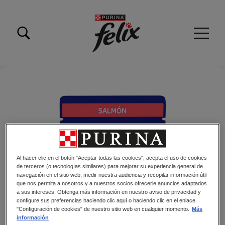
Pasar al contenido principal
Menu Secundario Felix
Menú principal Felix
Al hacer clic en el botón "Aceptar todas las cookies", acepta el uso de cookies
de terceros (o tecnologías similares) para mejorar su experiencia general de
navegación en el sitio web, medir nuestra audiencia y recopilar información útil
que nos permita a nosotros y a nuestros socios ofrecerle anuncios adaptados
a sus intereses. Obtenga más información en nuestro aviso de privacidad y
configure sus preferencias haciendo clic aquí o haciendo clic en el enlace
"Configuración de cookies" de nuestro sitio web en cualquier momento.
Más
información