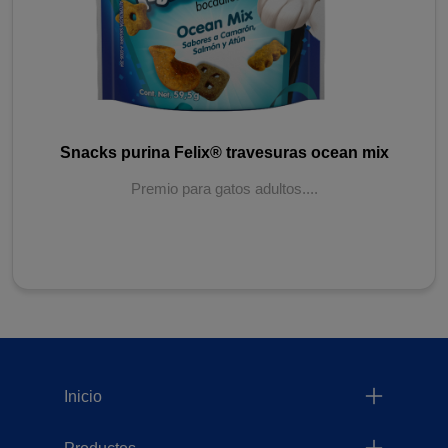
Snacks purina Felix® travesuras ocean mix
Premio para gatos adultos....
Menu Footer Felix
Inicio