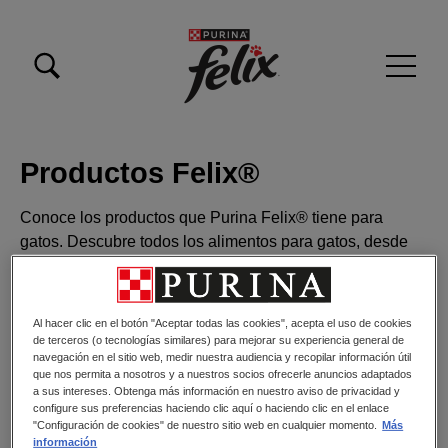
Pasar al contenido principal
Menu Secundario Felix
Menú principal Felix
Productos Felix®
Conoce los productos que Purina Felix® tiene para
gatos. Descubre todos los alimentos para gatos, desde
alimento húmedo hasta alimento seco.
Al hacer clic en el botón "Aceptar todas las cookies", acepta el uso de cookies
de terceros (o tecnologías similares) para mejorar su experiencia general de
navegación en el sitio web, medir nuestra audiencia y recopilar información útil
Filtros
que nos permita a nosotros y a nuestros socios ofrecerle anuncios adaptados
a sus intereses. Obtenga más información en nuestro aviso de privacidad y
configure sus preferencias haciendo clic aquí o haciendo clic en el enlace
"Configuración de cookies" de nuestro sitio web en cualquier momento.
Más
información