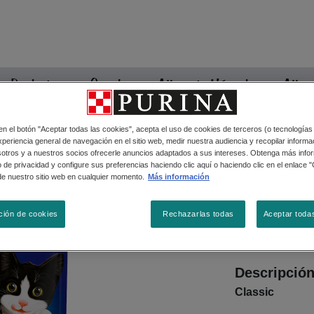
Productos
Snacks
Alimento Húmedo
Alime
 en el botón "Aceptar todas las cookies", acepta el uso de cookies de terceros (o tecnologías
periencia general de navegación en el sitio web, medir nuestra audiencia y recopilar informac
Alimento Húmedo
sotros y a nuestros socios ofrecerle anuncios adaptados a sus intereses. Obtenga más info
Sobre Fel
 de privacidad y configure sus preferencias haciendo clic aquí o haciendo clic en el enlace 
de nuestro sitio web en cualquier momento.
Más información
Tamaños di
ción de cookies
Rechazarlas todas
Aceptar toda
85Grs
Descripció
Classic