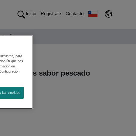
Inicio
Registrate
Contacto
nto Seco
 similares) para
ión útil que nos
rmación en
ix® gatitos sabor pescado
"Configuración
sponibles
s las cookies
n