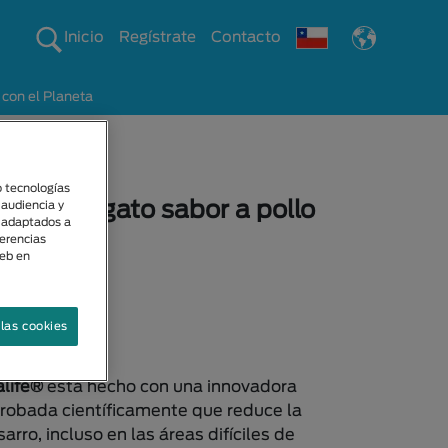
Inicio
Regístrate
Contacto
on el Planeta
al
o tecnologías
talife® gato sabor a pollo
 audiencia y
s adaptados a
ferencias
sponibles
web en
las cookies
n
life®
está hecho con una innovadora
robada científicamente que reduce la
arro, incluso en las áreas difíciles de