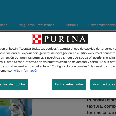
atos
Preguntas Frecuentes
Purina®
Comprometidos c
Alimento Salud or
ic en el botón "Aceptar todas las cookies", acepta el uso de cookies de terceros (
Snack Den
para mejorar su experiencia general de navegación en el sitio web, medir nuestra
nformación útil que nos permita a nosotros y a nuestros socios ofrecerle anuncio
es. Obtenga más información en nuestro aviso de privacidad y configure sus pre
Tamaños di
ic aquí o haciendo clic en el enlace "Configuración de cookies" de nuestro sitio 
momento.
Más información
40g
ación de cookies
Rechazarlas todas
Aceptar todas 
Descripció
Purina® Denta
textura, comp
formación de s