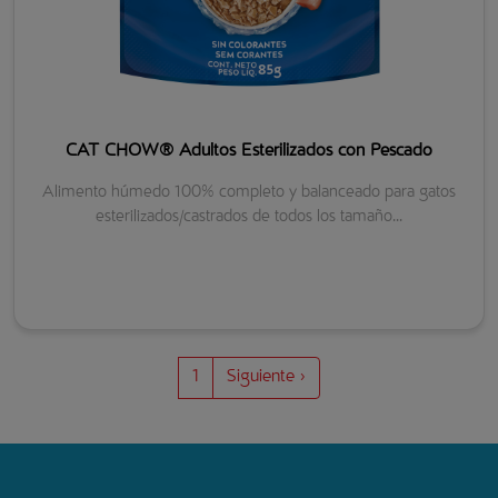
CAT CHOW® Adultos Esterilizados con Pescado
Alimento húmedo 100% completo y balanceado para gatos
esterilizados/castrados de todos los tamaño...
Paginación
Siguiente página
1
Siguiente ›
Menu footer Catchow