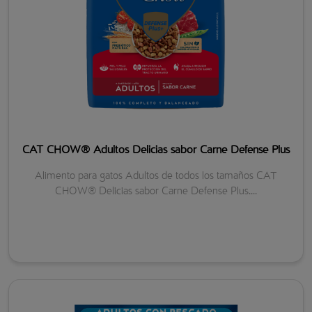
CAT CHOW® Adultos Delicias sabor Carne Defense Plus
Alimento para gatos Adultos de todos los tamaños CAT
CHOW® Delicias sabor Carne Defense Plus....