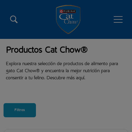
Pasar al contenido principal
Menú secundario Cat Chow
Menú principal Cat Chow
Productos Cat Chow®
Explora nuestra selección de productos de alimento para
gato Cat Chow® y encuentra la mejor nutrición para
consentir a tu felino. Descubre más aquí.
Filtros