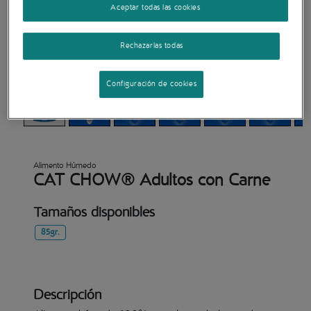
Aceptar todas las cookies
Rechazarlas todas
Configuración de cookies
Alimento Húmedo
CAT CHOW® Adultos con Carne
Tamaños disponibles
85gr.
Descripción