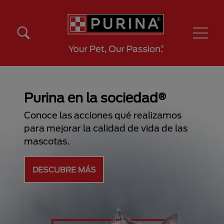
Pasar al contenido principal
Menú Secundario Purina
Menú Principal Purina
Purina en la sociedad®
Conoce las acciones qué realizamos
para mejorar la calidad de vida de las
mascotas.
DESCUBRE MÁS