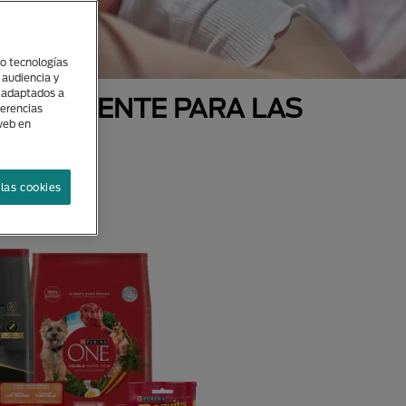
(o tecnologías
 audiencia y
s adaptados a
ECIALMENTE PARA LAS
ferencias
 web en
AS
las cookies