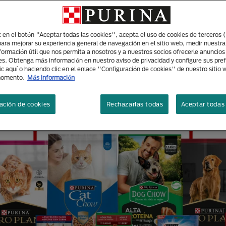
ic en el botón "Aceptar todas las cookies", acepta el uso de cookies de terceros 
para mejorar su experiencia general de navegación en el sitio web, medir nuestra
nformación útil que nos permita a nosotros y a nuestros socios ofrecerle anuncio
RAS MARCAS DISEÑADAS ESP
es. Obtenga más información en nuestro aviso de privacidad y configure sus pre
ic aquí o haciendo clic en el enlace "Configuración de cookies" de nuestro sitio
ECESIDADES DE TUS MASCOT
momento.
Más información
ación de cookies
Rechazarlas todas
Aceptar todas 