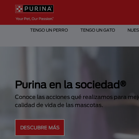
Pasar al contenido principal
Menú Secundario Purina
Menú Principal Purina
TENGO UN PERRO
TENGO UN GATO
NUES
r la