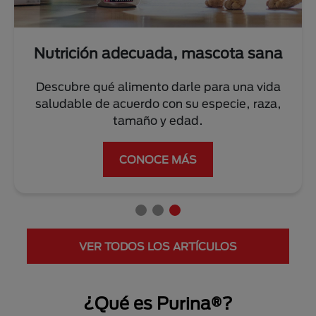
sana
Entrena a tu perro o gato
 vida
Conoce los mejores tips de nuestros exper
raza,
para su correcto adiestramiento.
VER MÁS
VER TODOS LOS ARTÍCULOS
¿Qué es Purina®?