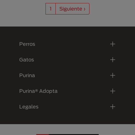
Paginación
Siguiente página
1
Siguiente ›
Menú Footer Purina
Perros
Gatos
Purina
Purina® Adopta
Legales