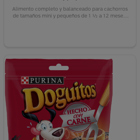
Alimento completo y balanceado para cachorros
de tamaños mini y pequeños de 1 ½ a 12 meses,
hembr...