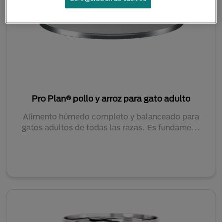
Pro Plan® pollo y arroz para gato adulto
Alimento húmedo completo y balanceado para
gatos adultos de todas las razas. Es fundame...