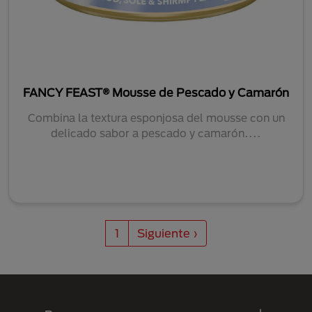
FANCY FEAST® Mousse de Pescado y Camarón
Combina la textura esponjosa del mousse con un
delicado sabor a pescado y camarón....
Paginación
Siguiente página
1
Siguiente ›
Menú Footer Purina