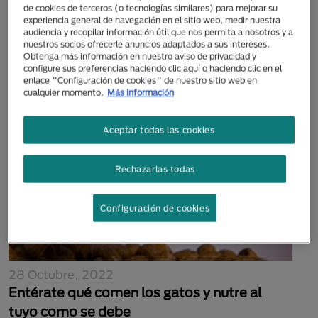
de cookies de terceros (o tecnologías similares) para mejorar su
20 Octubre, 2025
experiencia general de navegación en el sitio web, medir nuestra
Aprende todo lo que debes saber de la
audiencia y recopilar información útil que nos permita a nosotros y a
nuestros socios ofrecerle anuncios adaptados a sus intereses.
fiebre en gatos
Obtenga más información en nuestro aviso de privacidad y
configure sus preferencias haciendo clic aquí o haciendo clic en el
enlace "Configuración de cookies" de nuestro sitio web en
cualquier momento.
Más información
Aceptar todas las cookies
Rechazarlas todas
Configuración de cookies
28 Octubre, 2022
Entérate qué comen los gatos y nutre al
tuyo como se debe