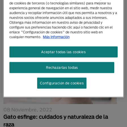
de cookies de terceros (o tecnologías similares) para mejorar su
28 Octubre, 2022
experiencia general de navegación en el sitio web, medir nuestra
Entérate qué comen los gatos y nutre al
audiencia y recopilar información útil que nos permita a nosotros y a
nuestros socios ofrecerle anuncios adaptados a sus intereses.
tuyo como se debe
Obtenga más información en nuestro aviso de privacidad y
configure sus preferencias haciendo clic aquí o haciendo clic en el
enlace "Configuración de cookies" de nuestro sitio web en
cualquier momento.
Más información
Aceptar todas las cookies
Rechazarlas todas
Configuración de cookies
08 Noviembre, 2022
Gato esfinge: cuidados y naturaleza de la
raza