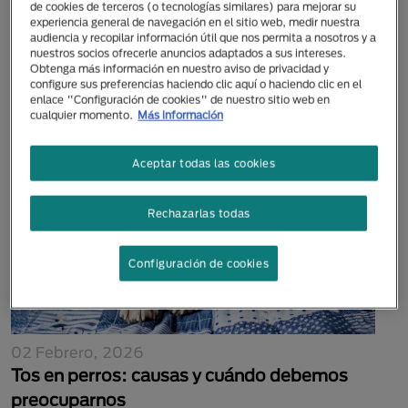
de cookies de terceros (o tecnologías similares) para mejorar su
28 Octubre, 2022
experiencia general de navegación en el sitio web, medir nuestra
Lo que debes saber y aplicar para tener un
audiencia y recopilar información útil que nos permita a nosotros y a
nuestros socios ofrecerle anuncios adaptados a sus intereses.
perro feliz en casa
Obtenga más información en nuestro aviso de privacidad y
configure sus preferencias haciendo clic aquí o haciendo clic en el
enlace "Configuración de cookies" de nuestro sitio web en
cualquier momento.
Más información
Aceptar todas las cookies
Rechazarlas todas
Configuración de cookies
02 Febrero, 2026
Tos en perros: causas y cuándo debemos
preocuparnos