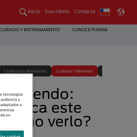
Inicio
Suscríbete
Contacto
 CUIDADO Y ENTRENAMIENTO
CONOCE PURINA
Cambios En Mi Mascota
Cuidado Y Bienestar
Entrenamiento
 sonriendo:
(o tecnologías
 audiencia y
gnifica este
s adaptados a
ferencias
y cómo verlo?
 web en
las cookies