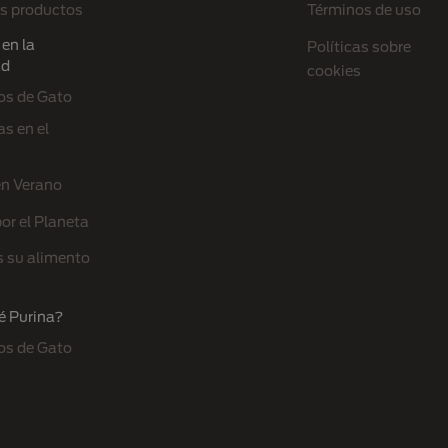
s productos
Términos de uso
en la
Políticas sobre
ad
cookies
os de Gato
s en el
en Verano
or el Planeta
s su alimento
é Purina?
os de Gato