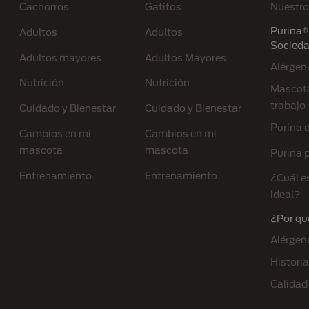
Cachorros
Gatitos
Nuestro
Purina® 
Adultos
Adultos
Socied
Adultos mayores
Adultos Mayores
Alérgen
Nutrición
Nutrición
Mascota
trabajo
Cuidado y Bienestar
Cuidado y Bienestar
Purina 
Cambios en mi
Cambios en mi
mascota
mascota
Purina p
Entrenamiento
Entrenamiento
¿Cuál e
ideal?
¿Por qu
Alérgen
Historia
Calidad