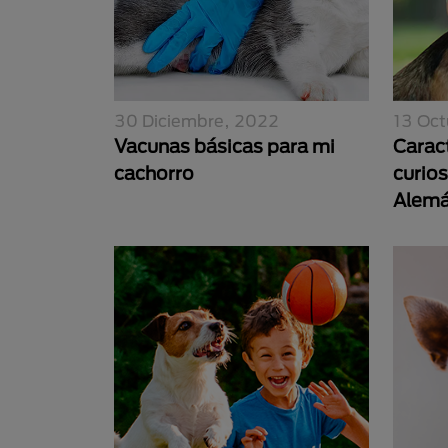
30 Diciembre, 2022
13 Oct
Vacunas básicas para mi
Caract
cachorro
curio
Alem