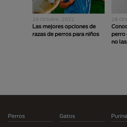
28 Octubre, 2022
28 Oc
Las mejores opciones de
Conoc
razas de perros para niños
perro
no la
Paginación
Menú Footer Purina
Perros
Gatos
Purin