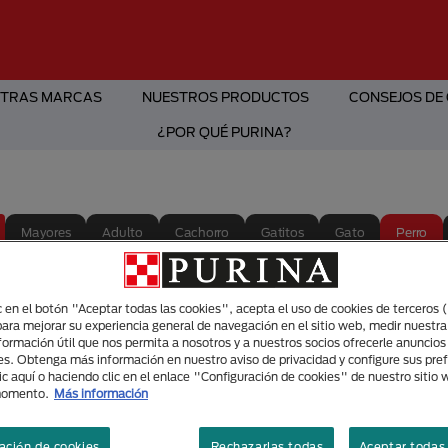
TRAS MARCAS
NUESTROS PRODUCTOS
CONSEJOS DE
¿POR QUÉ PURINA?
Mayores
Adulto
Cachorro
Gatitos
Gato
Perro
Perros
ic en el botón "Aceptar todas las cookies", acepta el uso de cookies de terceros 
para mejorar su experiencia general de navegación en el sitio web, medir nuestra
¿qué si
nformación útil que nos permita a nosotros y a nuestros socios ofrecerle anuncio
es. Obtenga más información en nuestro aviso de privacidad y configure sus pre
gesto 
ic aquí o haciendo clic en el enlace "Configuración de cookies" de nuestro sitio
momento.
Más información
Cuidado Y Bienestar
ación de cookies
Rechazarlas todas
Aceptar todas 