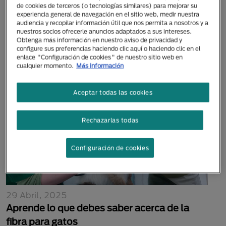
de cookies de terceros (o tecnologías similares) para mejorar su
25 Abril, 2025
experiencia general de navegación en el sitio web, medir nuestra
PRO PLAN®: conoce la comida premium
audiencia y recopilar información útil que nos permita a nosotros y a
nuestros socios ofrecerle anuncios adaptados a sus intereses.
para gatos de PURINA®
Obtenga más información en nuestro aviso de privacidad y
configure sus preferencias haciendo clic aquí o haciendo clic en el
enlace "Configuración de cookies" de nuestro sitio web en
cualquier momento.
Más información
Aceptar todas las cookies
Rechazarlas todas
Configuración de cookies
29 Abril, 2025
Aprende lo que debes saber acerca de la
fibra para gatos