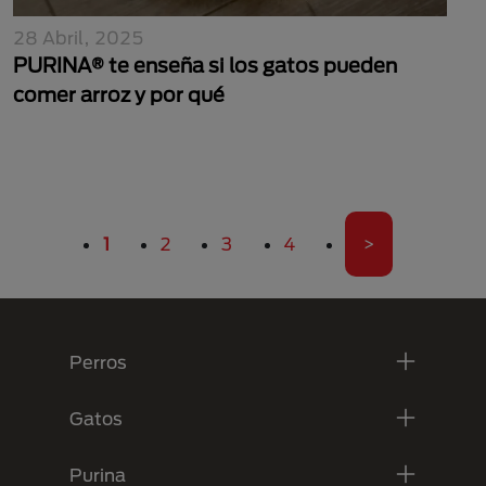
28 Abril, 2025
PURINA® te enseña si los gatos pueden
comer arroz y por qué
Paginación
Página actual
Página
Página
Página
Última página
1
2
3
4
>
Menú Footer Purina
Perros
Gatos
Purina