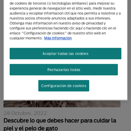
de cookies de terceros (o tecnologías similares) para mejorar su
28 Octubre, 2022
experiencia general de navegación en el sitio web, medir nuestra
Leche para gatos: consejos y cuidados de la
audiencia y recopilar información útil que nos permita a nosotros y a
nuestros socios ofrecerle anuncios adaptados a sus intereses.
nutrición felina
Obtenga más información en nuestro aviso de privacidad y
configure sus preferencias haciendo clic aquí o haciendo clic en el
enlace "Configuración de cookies" de nuestro sitio web en
cualquier momento.
Más información
Aceptar todas las cookies
Rechazarlas todas
Configuración de cookies
28 Octubre, 2022
Descubre lo que debes hacer para cuidar la
piel y el pelo de gato