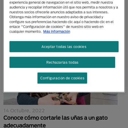
experiencia general de navegación en el sitio web, medir nuestra
28 Octubre, 2022
audiencia y recopilar información útil que nos permita a nosotros y a
¿Por qué no es bueno dejar salir a los
nuestros socios ofrecerle anuncios adaptados a sus intereses.
Obtenga más información en nuestro aviso de privacidad y
gatos?
configure sus preferencias haciendo clic aquí o haciendo clic en el
enlace "Configuración de cookies" de nuestro sitio web en
cualquier momento.
Más información
Aceptar todas las cookies
Rechazarlas todas
Configuración de cookies
14 Octubre, 2022
Conoce cómo cortarle las uñas a un gato
adecuadamente