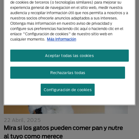
de cookies de terceros (o tecnologías similares) para mejorar su
19 Septiembre, 2025
experiencia general de navegación en el sitio web, medir nuestra
¿Los gatos pueden comer melón? Aspectos
audiencia y recopilar información útil que nos permita a nosotros y a
nuestros socios ofrecerle anuncios adaptados a sus intereses.
clave antes de dárselo
Obtenga más información en nuestro aviso de privacidad y
configure sus preferencias haciendo clic aquí o haciendo clic en el
enlace "Configuración de cookies" de nuestro sitio web en
cualquier momento.
Más información
Aceptar todas las cookies
Rechazarlas todas
Configuración de cookies
22 Abril, 2025
Mira si los gatos pueden comer pan y nutre
al tuyo como merece