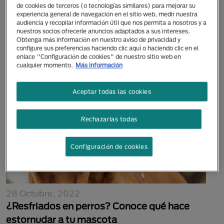
de cookies de terceros (o tecnologías similares) para mejorar su
07 Marzo, 2025
experiencia general de navegación en el sitio web, medir nuestra
¿Los perros pueden comer piña? Todo lo
audiencia y recopilar información útil que nos permita a nosotros y a
nuestros socios ofrecerle anuncios adaptados a sus intereses.
que necesitas saber
Obtenga más información en nuestro aviso de privacidad y
configure sus preferencias haciendo clic aquí o haciendo clic en el
enlace "Configuración de cookies" de nuestro sitio web en
cualquier momento.
Más información
Aceptar todas las cookies
Rechazarlas todas
Configuración de cookies
28 Octubre, 2022
¿Resfriados en perros? Conoce qué hace
estornudar a tu mascota