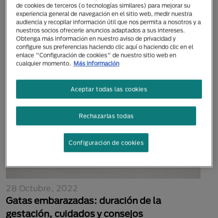
de cookies de terceros (o tecnologías similares) para mejorar su
04 Mayo, 2026
experiencia general de navegación en el sitio web, medir nuestra
Cambio de alimento en perros y gatos: una
audiencia y recopilar información útil que nos permita a nosotros y a
nuestros socios ofrecerle anuncios adaptados a sus intereses.
transición exitosa
Obtenga más información en nuestro aviso de privacidad y
configure sus preferencias haciendo clic aquí o haciendo clic en el
enlace "Configuración de cookies" de nuestro sitio web en
cualquier momento.
Más información
Aceptar todas las cookies
Rechazarlas todas
Configuración de cookies
28 Octubre, 2022
Gatas embarazadas: duración de la
gestación, cuidados y consejos