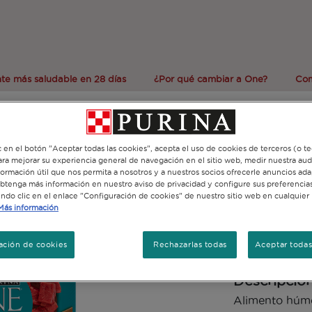
te más saludable en 28 días
¿Por qué cambiar a One?
Com
Alimento Húmedo
c en el botón "Aceptar todas las cookies", acepta el uso de cookies de terceros (o t
Super nut
para mejorar su experiencia general de navegación en el sitio web, medir nuestra aud
formación útil que nos permita a nosotros y a nuestros socios ofrecerle anuncios ada
esteriliz
Obtenga más información en nuestro aviso de privacidad y configure sus preferencias
endo clic en el enlace "Configuración de cookies" de nuestro sitio web en cualquier
Tamaños di
Más información
85Grs
ación de cookies
Rechazarlas todas
Aceptar todas
Descripció
Alimento húm