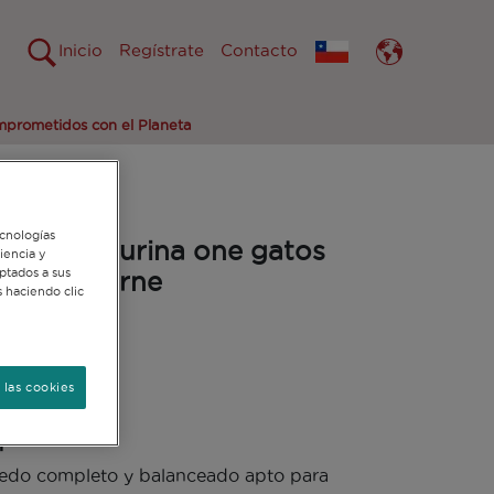
Inicio
Regístrate
Contacto
prometidos con el Planeta
ecnologías
rientes purina one gatos
iencia y
ptados a sus
ados de carne
 haciendo clic
sponibles
 las cookies
n
edo completo y balanceado apto para