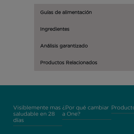
Guías de alimentación
Ingredientes
Análisis garantizado
Productos Relacionados
Menú Footer Purina One
Visiblemente mas
¿Por qué cambiar
Product
saludable en 28
a One?
días