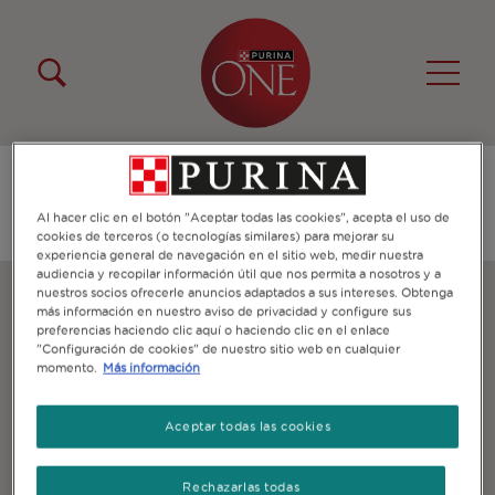
Pasar al contenido principal
Menú Secundario Purina One
Menú Principal Purina One
No hay stores para la marca.
Al hacer clic en el botón "Aceptar todas las cookies", acepta el uso de
cookies de terceros (o tecnologías similares) para mejorar su
experiencia general de navegación en el sitio web, medir nuestra
audiencia y recopilar información útil que nos permita a nosotros y a
nuestros socios ofrecerle anuncios adaptados a sus intereses. Obtenga
más información en nuestro aviso de privacidad y configure sus
preferencias haciendo clic aquí o haciendo clic en el enlace
"Configuración de cookies" de nuestro sitio web en cualquier
momento.
Más información
Aceptar todas las cookies
Rechazarlas todas