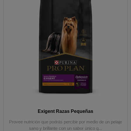
Exigent Razas Pequeñas
Provee nutrición que podrás percibir por medio de un pelaje
sano y brillante con un sabor único q...